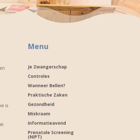
Menu
Je Zwangerschap
ren
Controles
Wanneer Bellen?
Praktische Zaken
Gezondheid
ie is
Miskraam
Informatieavond
ie
Prenatale Screening
(NIPT)