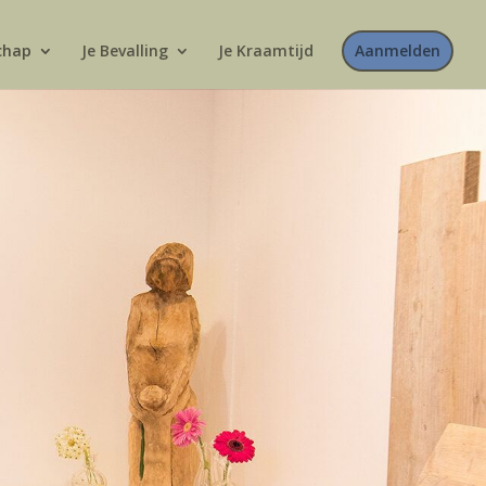
chap
Je Bevalling
Je Kraamtijd
Aanmelden