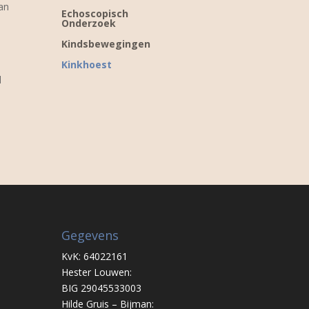
an
Echoscopisch
Onderzoek
Kindsbewegingen
Kinkhoest
l
Gegevens
KvK: 64022161
Hester Louwen:
BIG 29045533003
Hilde Gruis – Bijman: