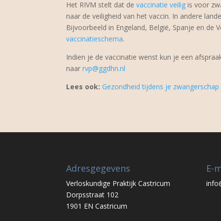
Het RIVM stelt dat de
vaccinatie veilig
is voor z
naar de veiligheid van het vaccin. In andere land
Bijvoorbeeld in Engeland, België, Spanje en de V
vaccinatieschema
.
Indien je de vaccinatie wenst kun je een afspra
naar
rvp@ggdhn.nl
Lees ook:
Gezondheid tijdens je zwangerschap
Adresgegevens
E-m
Verloskundige Praktijk Castricum
info
Dorpsstraat 102
1901 EN Castricum