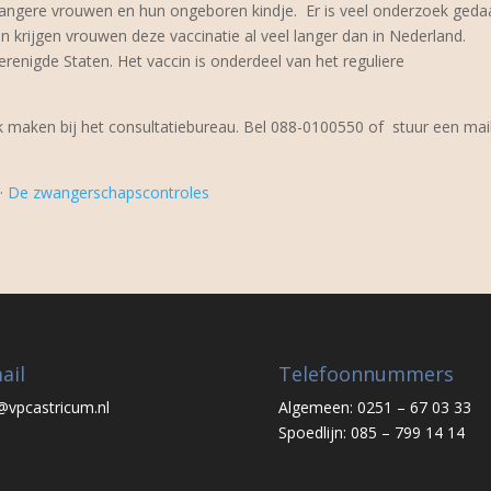
wangere vrouwen en hun ongeboren kindje.
Er is veel onderzoek geda
en krijgen vrouwen deze vaccinatie al veel langer dan in Nederland.
erenigde Staten. Het vaccin is onderdeel van het reguliere
ak maken bij het consultatiebureau. Bel 088-0100550 of stuur een mai
·
De zwangerschapscontroles
ail
Telefoonnummers
@vpcastricum.nl
Algemeen: 0251 – 67 03 33
Spoedlijn: 085 – 799 14 14